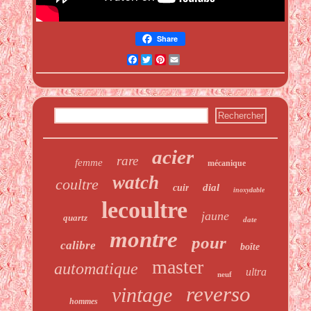
Share
Facebook
Twitter
Pinterest
Email
acier
rare
femme
mécanique
watch
coultre
dial
cuir
inoxydable
lecoultre
jaune
quartz
date
montre
pour
calibre
boîte
master
automatique
ultra
neuf
reverso
vintage
hommes