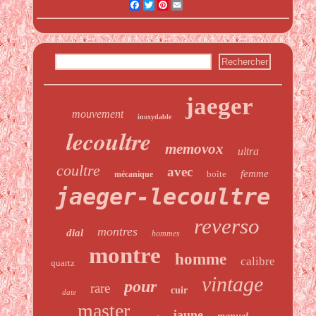
Facebook
Twitter
Pinterest
Email
jaeger
mouvement
inoxydable
lecoultre
memovox
ultra
coultre
avec
femme
boîte
mécanique
jaeger-lecoultre
reverso
montres
dial
hommes
montre
homme
calibre
quartz
vintage
pour
rare
cuir
date
master
jaune