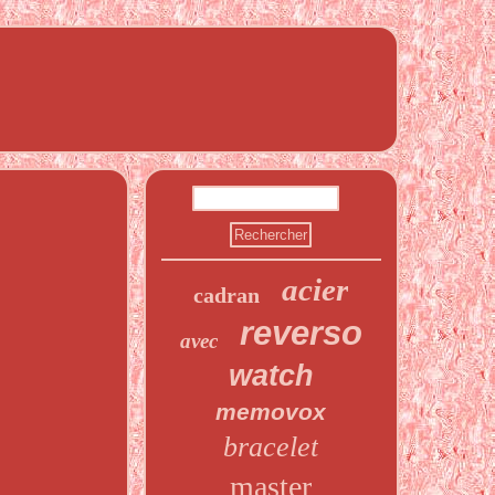
acier
cadran
reverso
avec
watch
memovox
bracelet
master