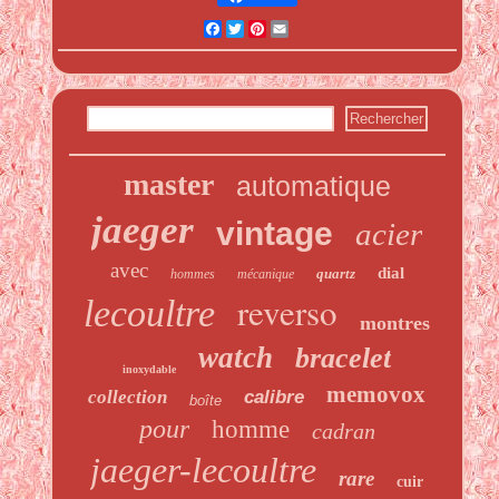
Facebook
Twitter
Pinterest
Email
master
automatique
jaeger
vintage
acier
avec
dial
quartz
hommes
mécanique
reverso
lecoultre
montres
watch
bracelet
inoxydable
memovox
collection
calibre
boîte
pour
homme
cadran
jaeger-lecoultre
rare
cuir