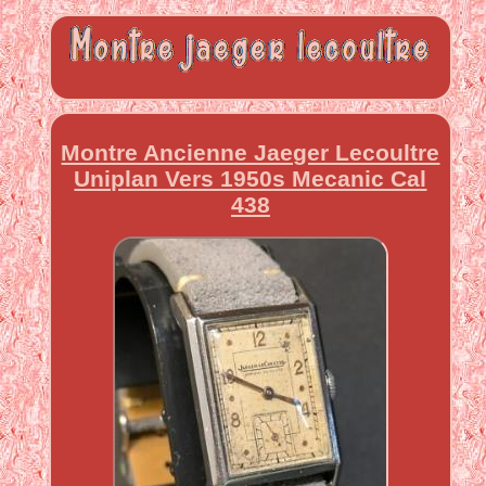
Montre Ancienne Jaeger Lecoultre
Uniplan Vers 1950s Mecanic Cal
438