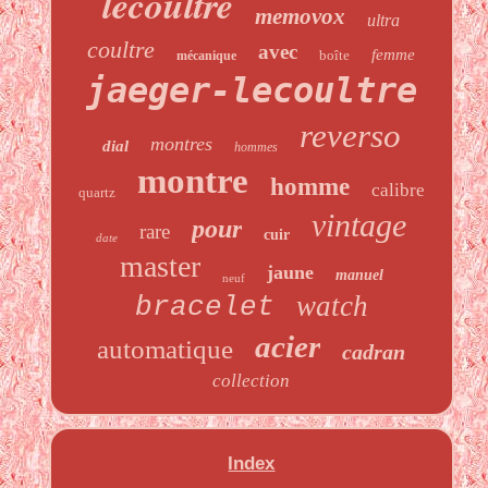
lecoultre
memovox
ultra
coultre
avec
femme
boîte
mécanique
jaeger-lecoultre
reverso
montres
dial
hommes
montre
homme
calibre
quartz
vintage
pour
rare
cuir
date
master
jaune
manuel
neuf
watch
bracelet
acier
automatique
cadran
collection
Index