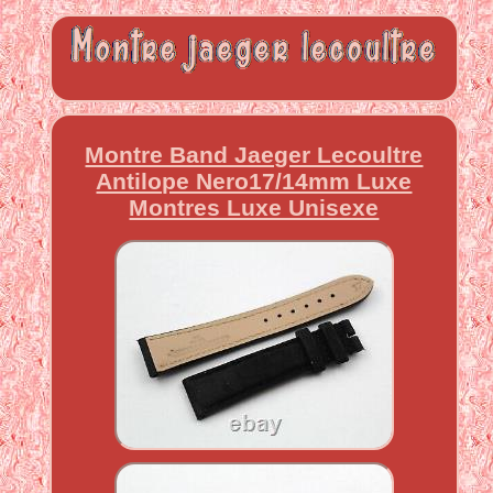
Montre Band Jaeger Lecoultre
Antilope Nero17/14mm Luxe
Montres Luxe Unisexe