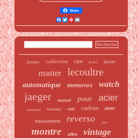
Share
Facebook
Twitter
Pinterest
Email
rare
jaune
collection
femme
boîte
lecoultre
master
watch
automatique
memovox
jaeger
acier
pour
manuel
cadran
avec
cuir
hommes
inoxydable
reverso
mouvement
date
montre
vintage
ultra