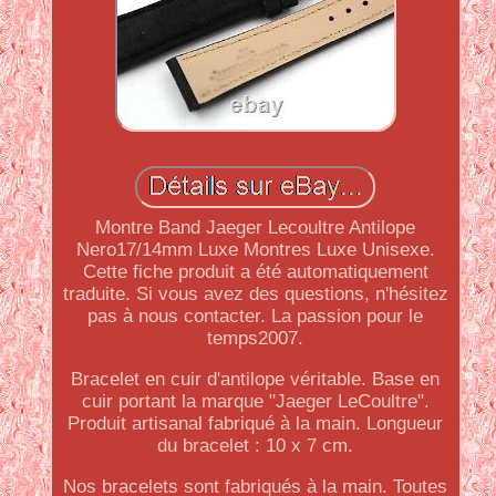
Montre Band Jaeger Lecoultre Antilope
Nero17/14mm Luxe Montres Luxe Unisexe.
Cette fiche produit a été automatiquement
traduite. Si vous avez des questions, n'hésitez
pas à nous contacter. La passion pour le
temps2007.
Bracelet en cuir d'antilope véritable. Base en
cuir portant la marque "Jaeger LeCoultre".
Produit artisanal fabriqué à la main. Longueur
du bracelet : 10 x 7 cm.
Nos bracelets sont fabriqués à la main. Toutes