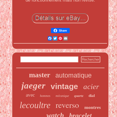
de fonctionnement mais non révisé.
Share
Facebook
Twitter
Pinterest
Email
master
automatique
jaeger
vintage
acier
avec
dial
quartz
hommes
mécanique
reverso
lecoultre
montres
watch
bracelet