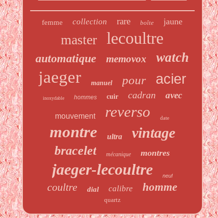
rare
jaune
collection
femme
boîte
lecoultre
master
watch
automatique
memovox
jaeger
acier
pour
manuel
cadran
avec
cuir
hommes
inoxydable
reverso
mouvement
date
montre
vintage
ultra
bracelet
montres
mécanique
jaeger-lecoultre
neuf
coultre
homme
calibre
dial
quartz