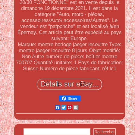
20/30 FONCTIONNE" est en vente depuis le
dimanche 19 décembre 2021. Il est dans la
catégorie "Auto, moto - pièces,
accessoires\Auto\ accessoires\Autres". Le
vendeur est "patponche" et est localisé à/en
Épernay. Cet article peut être expédié au pays
suivant: Europe.
Marque: montre horloge jaeger lecoultre
Type:
montre jaeger lecoultre 8 jours
Objet modifié:
Non
Autre numéro de pièce: boîtier montre
700707
Quantité unitaire: 1
Pays de fabrication:
Suisse
Numéro de pièce fabricant: réf lc1
Share
Facebook
Twitter
Pinterest
Email