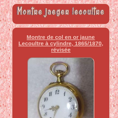
Montre de col en or jaune
Lecoultre à cylindre, 1865/1870,
révisée