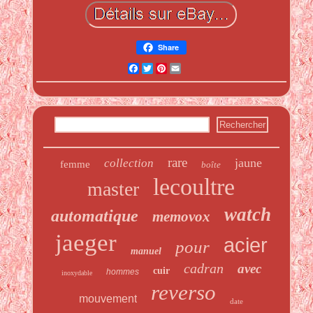
Share
Facebook
Twitter
Pinterest
Email
rare
jaune
collection
femme
boîte
lecoultre
master
watch
automatique
memovox
jaeger
acier
pour
manuel
cadran
avec
cuir
hommes
inoxydable
reverso
mouvement
date