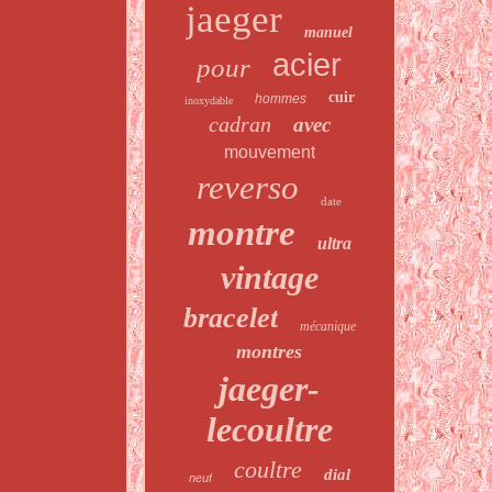
jaeger
manuel
acier
pour
cuir
hommes
inoxydable
cadran
avec
mouvement
reverso
date
montre
ultra
vintage
bracelet
mécanique
montres
jaeger-
lecoultre
coultre
dial
neuf