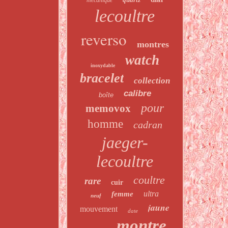
mécanique
lecoultre
reverso
montres
watch
inoxydable
bracelet
collection
calibre
boîte
pour
memovox
homme
cadran
jaeger-
lecoultre
coultre
rare
cuir
ultra
femme
neuf
jaune
mouvement
date
montre