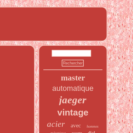
master
automatique
jaeger
vintage
acier
avec
hommes
dial
quartz