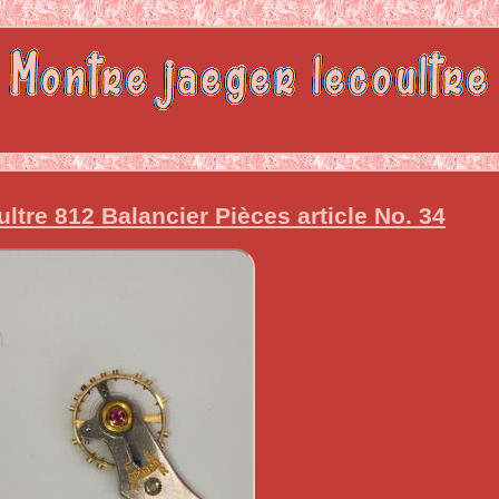
ltre 812 Balancier Pièces article No. 34