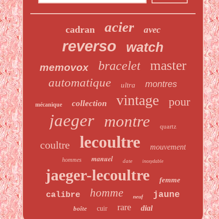
acier
cadran
avec
reverso
watch
master
bracelet
memovox
automatique
montres
ultra
vintage
pour
collection
mécanique
jaeger
montre
quartz
lecoultre
coultre
mouvement
manuel
hommes
date
inoxydable
jaeger-lecoultre
femme
homme
jaune
calibre
neuf
rare
dial
boîte
cuir