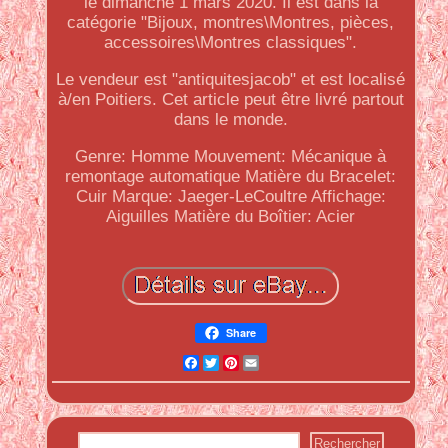
le dimanche 1 mars 2020. Il est dans la
catégorie "Bijoux, montres\Montres, pièces,
accessoires\Montres classiques".
Le vendeur est "antiquitesjacob" et est localisé
à/en Poitiers. Cet article peut être livré partout
dans le monde.
Genre: Homme
Mouvement: Mécanique à
remontage automatique
Matière du Bracelet:
Cuir
Marque: Jaeger-LeCoultre
Affichage:
Aiguilles
Matière du Boîtier: Acier
Share
Facebook
Twitter
Pinterest
Email