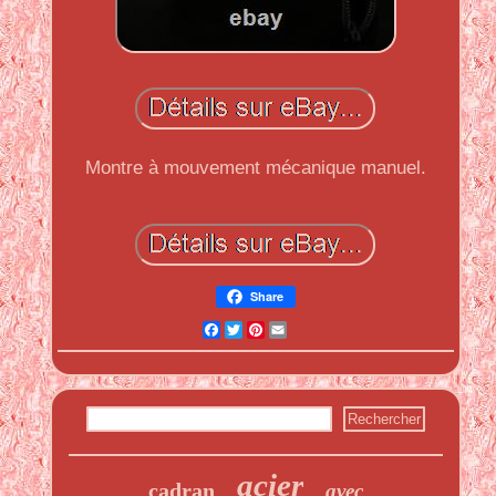
Montre à mouvement mécanique manuel.
Share
Facebook
Twitter
Pinterest
Email
acier
cadran
avec