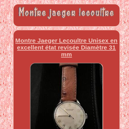
Montre Jaeger Lecoultre Unisex en
excellent état revisée Diamètre 31
mm