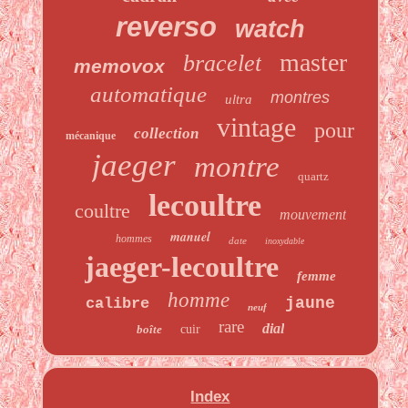
reverso
watch
master
bracelet
memovox
automatique
montres
ultra
vintage
pour
collection
mécanique
jaeger
montre
quartz
lecoultre
coultre
mouvement
manuel
hommes
date
inoxydable
jaeger-lecoultre
femme
homme
jaune
calibre
neuf
rare
dial
boîte
cuir
Index