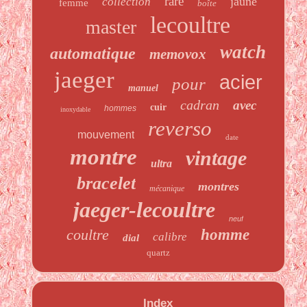
rare
jaune
collection
femme
boîte
lecoultre
master
watch
automatique
memovox
jaeger
acier
pour
manuel
cadran
avec
cuir
hommes
inoxydable
reverso
mouvement
date
montre
vintage
ultra
bracelet
montres
mécanique
jaeger-lecoultre
neuf
coultre
homme
calibre
dial
quartz
Index