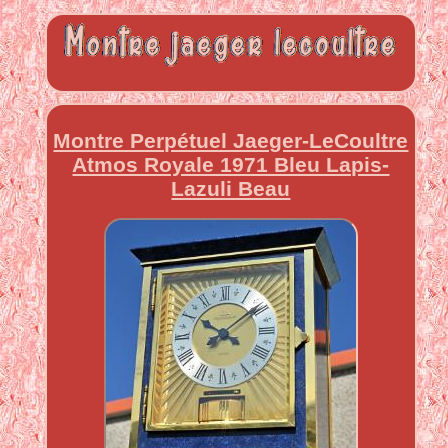
Montre Perpétuel Jaeger-LeCoultre
Atmos Royale 1971 Bleu Lapis-
Lazuli Beau