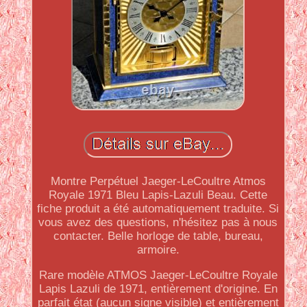
Montre Perpétuel Jaeger-LeCoultre Atmos
Royale 1971 Bleu Lapis-Lazuli Beau. Cette
fiche produit a été automatiquement traduite. Si
vous avez des questions, n'hésitez pas à nous
contacter. Belle horloge de table, bureau,
armoire.
Rare modèle ATMOS Jaeger-LeCoultre Royale
Lapis Lazuli de 1971, entièrement d'origine. En
parfait état (aucun signe visible) et entièrement