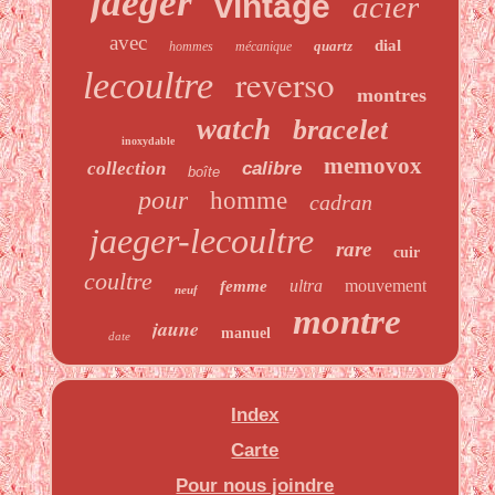
jaeger
vintage
acier
avec
dial
quartz
hommes
mécanique
reverso
lecoultre
montres
watch
bracelet
inoxydable
memovox
collection
calibre
boîte
pour
homme
cadran
jaeger-lecoultre
rare
cuir
coultre
ultra
mouvement
femme
neuf
montre
jaune
manuel
date
Index
Carte
Pour nous joindre