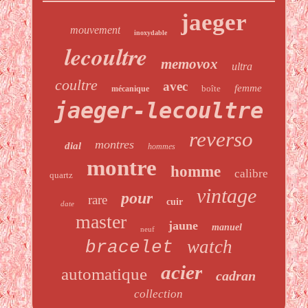
jaeger
mouvement
inoxydable
lecoultre
memovox
ultra
coultre
avec
femme
boîte
mécanique
jaeger-lecoultre
reverso
montres
dial
hommes
montre
homme
calibre
quartz
vintage
pour
rare
cuir
date
master
jaune
manuel
neuf
watch
bracelet
acier
automatique
cadran
collection