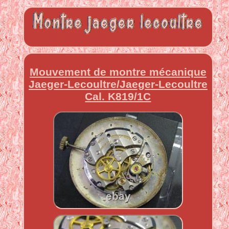
Mouvement de montre mécanique
Jaeger-Lecoultre/Jaeger-Lecoultre
Cal. K819/1C