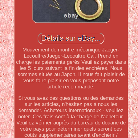
Mouvement de montre mécanique Jaeger-
Lecoultre/Jaeger-Lecoultre Cal. Prend en
charge les paiements gérés Veuillez payer dans
les 5 jours suivant la fin des enchères. Nous
sommes situés au Japon. Il nous fait plaisir de
vous faire plaisir en vous proposant notre
article recommandé.
Si vous avez des questions ou des demandes
sur les articles, n'hésitez pas à nous les
demander. Acheteurs internationaux - veuillez
noter. Ces frais sont à la charge de l'acheteur.
Veuillez vérifier auprès du bureau de douane de
votre pays pour déterminer quels seront ces
coûts supplémentaires avant d'enchérir /