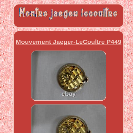
Mouvement Jaeger-LeCoultre P449