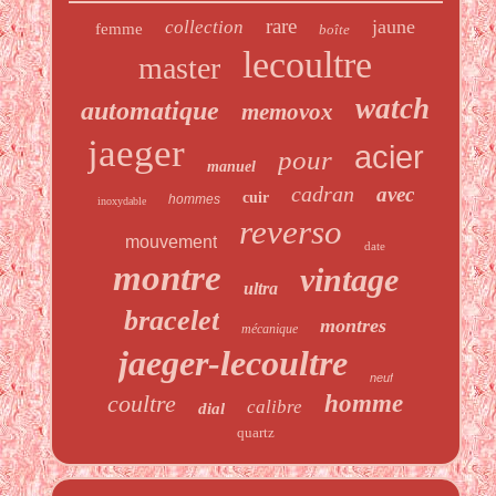
rare
jaune
collection
femme
boîte
lecoultre
master
watch
automatique
memovox
jaeger
acier
pour
manuel
cadran
avec
cuir
hommes
inoxydable
reverso
mouvement
date
montre
vintage
ultra
bracelet
montres
mécanique
jaeger-lecoultre
neuf
coultre
homme
calibre
dial
quartz