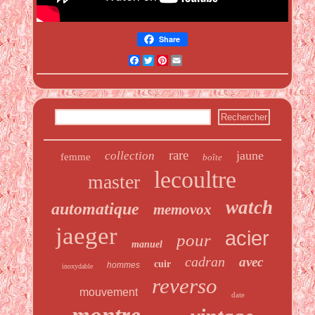
Share
Facebook
Twitter
Pinterest
Email
rare
jaune
collection
femme
boîte
lecoultre
master
watch
automatique
memovox
jaeger
acier
pour
manuel
cadran
avec
cuir
hommes
inoxydable
reverso
mouvement
date
montre