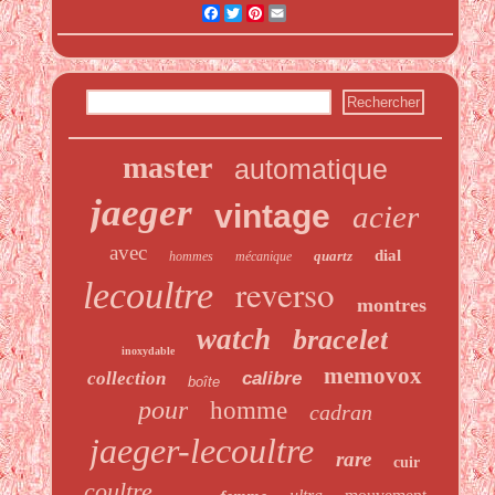
Facebook
Twitter
Pinterest
Email
master
automatique
jaeger
vintage
acier
avec
dial
quartz
hommes
mécanique
reverso
lecoultre
montres
watch
bracelet
inoxydable
memovox
collection
calibre
boîte
pour
homme
cadran
jaeger-lecoultre
rare
cuir
coultre