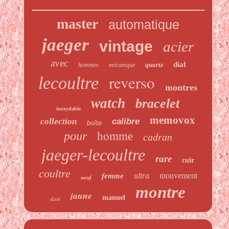
master
automatique
jaeger
vintage
acier
avec
dial
quartz
hommes
mécanique
reverso
lecoultre
montres
watch
bracelet
inoxydable
memovox
collection
calibre
boîte
pour
homme
cadran
jaeger-lecoultre
rare
cuir
coultre
ultra
mouvement
femme
neuf
montre
jaune
manuel
date