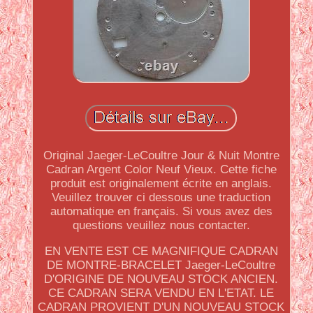
Original Jaeger-LeCoultre Jour & Nuit Montre
Cadran Argent Color Neuf Vieux. Cette fiche
produit est originalement écrite en anglais.
Veuillez trouver ci dessous une traduction
automatique en français. Si vous avez des
questions veuillez nous contacter.
EN VENTE EST CE MAGNIFIQUE CADRAN
DE MONTRE-BRACELET Jaeger-LeCoultre
D'ORIGINE DE NOUVEAU STOCK ANCIEN.
CE CADRAN SERA VENDU EN L'ETAT. LE
CADRAN PROVIENT D'UN NOUVEAU STOCK