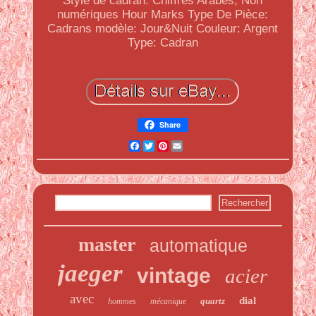
Style de cadran: Chiffres Arabes, Non
numériques Hour Marks
Type De Pièce:
Cadrans
modèle: Jour&Nuit
Couleur: Argent
Type: Cadran
Share
Facebook
Twitter
Pinterest
Email
master
automatique
jaeger
vintage
acier
avec
dial
quartz
hommes
mécanique