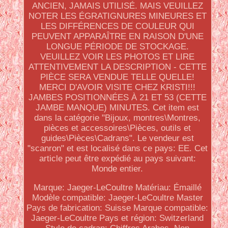
ANCIEN, JAMAIS UTILISÉ. MAIS VEUILLEZ
NOTER LES ÉGRATIGNURES MINEURES ET
LES DIFFÉRENCES DE COULEUR QUI
PEUVENT APPARAÎTRE EN RAISON D'UNE
LONGUE PÉRIODE DE STOCKAGE.
VEUILLEZ VOIR LES PHOTOS ET LIRE
ATTENTIVEMENT LA DESCRIPTION - CETTE
PIÈCE SERA VENDUE TELLE QUELLE!
MERCI D'AVOIR VISITE CHEZ KRISTI!!!
JAMBES POSITIONNÉES À 21 ET 53 (CETTE
JAMBE MANQUE) MINUTES. Cet item est
dans la catégorie "Bijoux, montres\Montres,
pièces et accessoires\Pièces, outils et
guides\Pièces\Cadrans". Le vendeur est
"scanron" et est localisé dans ce pays: EE. Cet
article peut être expédié au pays suivant:
Monde entier.
Marque: Jaeger-LeCoultre
Matériau: Émaillé
Modèle compatible: Jaeger-LeCoultre Master
Pays de fabrication: Suisse
Marque compatible:
Jaeger-LeCoultre
Pays et région: Switzerland