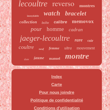
reverso
lecoultre
montres
watch
bracelet
inoxydable
memovox
collection
calibre
boîte
pour
homme
cadran
jaeger-lecoultre
rare
cuir
coultre
ultra
mouvement
femme
neuf
montre
jaune
manuel
date
Index
Carte
Pour nous joindre
Politique de confidentialité
Conditions d'utilisation