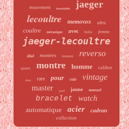
jaeger
mouvement
inoxydable
lecoultre
memovox
ultra
coultre
avec
femme
boîte
mécanique
jaeger-lecoultre
reverso
montres
dial
hommes
montre
homme
calibre
quartz
vintage
pour
rare
cuir
date
master
jaune
manuel
neuf
watch
bracelet
acier
automatique
cadran
collection