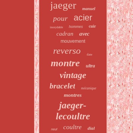
jaeger
manuel
acier
pour
cuir
hommes
inoxydable
cadran
avec
mouvement
reverso
date
montre
ultra
vintage
bracelet
mécanique
montres
jaeger-
lecoultre
coultre
dial
neuf