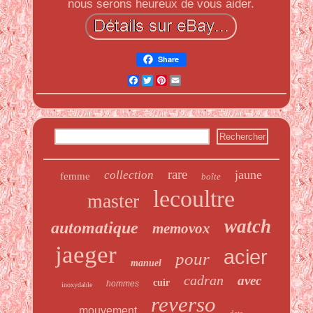
nous serons heureux de vous aider.
Share
Facebook
Twitter
Pinterest
Email
rare
jaune
collection
femme
boîte
lecoultre
master
watch
automatique
memovox
jaeger
acier
pour
manuel
cadran
avec
cuir
hommes
inoxydable
reverso
mouvement