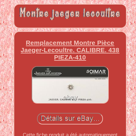
Remplacement Montre Pièce
Jaeger-Lecoultre. CALIBRE. 438
PIEZA-410
Cette fiche produit a été automatiquement