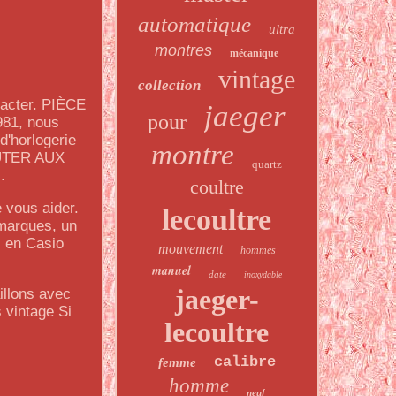
automatique
ultra
montres
mécanique
vintage
collection
tacter. PIÈCE
jaeger
pour
81, nous
d'horlogerie
montre
OUTER AUX
quartz
.
coultre
 vous aider.
lecoultre
 marques, un
s en Casio
mouvement
hommes
manuel
date
inoxydable
jaeger-
lons avec
 vintage Si
lecoultre
calibre
femme
homme
neuf