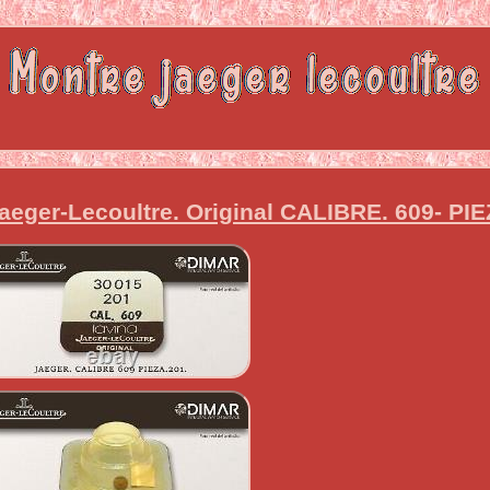
eger-Lecoultre. Original CALIBRE. 609- PI