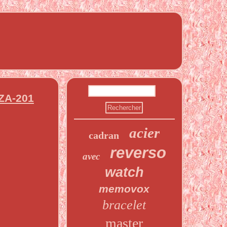
EZA-201
acier
cadran
reverso
avec
watch
memovox
bracelet
master