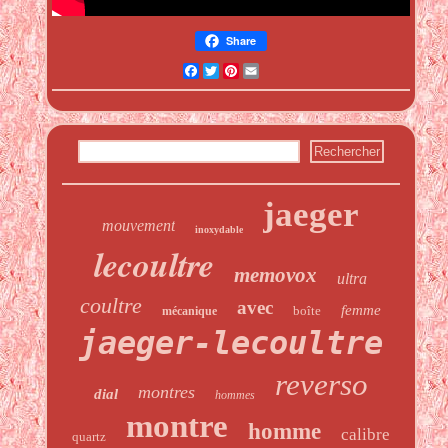
Share
Facebook
Twitter
Pinterest
Email
jaeger
mouvement
inoxydable
lecoultre
memovox
ultra
coultre
avec
femme
boîte
mécanique
jaeger-lecoultre
reverso
montres
dial
hommes
montre
homme
calibre
quartz