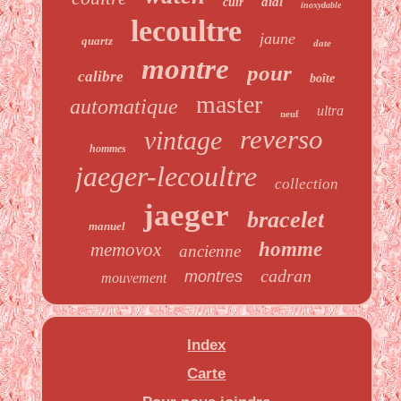
dial
cuir
inoxydable
lecoultre
jaune
quartz
date
montre
pour
calibre
boîte
master
automatique
ultra
neuf
reverso
vintage
hommes
jaeger-lecoultre
collection
jaeger
bracelet
manuel
homme
memovox
ancienne
cadran
montres
mouvement
Index
Carte