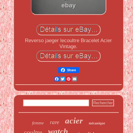
Reverso jaeger lecoultre Bracelet Acier
Vintage.
Share
Facebook
Twitter
Pinterest
Email
acier
rare
femme
mécanique
watch
coultre