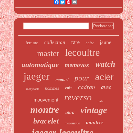
Facebook
Twitter
Pinterest
Email
rare
jaune
collection
femme
boîte
lecoultre
master
watch
automatique
memovox
jaeger
acier
pour
manuel
cadran
avec
cuir
hommes
inoxydable
reverso
mouvement
date
montre
vintage
ultra
bracelet
montres
mécanique
jaeger-lecoultre