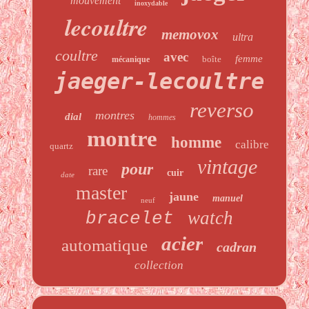
mouvement
inoxydable
lecoultre
memovox
ultra
coultre
avec
femme
boîte
mécanique
jaeger-lecoultre
reverso
montres
dial
hommes
montre
homme
calibre
quartz
vintage
pour
rare
cuir
date
master
jaune
manuel
neuf
watch
bracelet
acier
automatique
cadran
collection