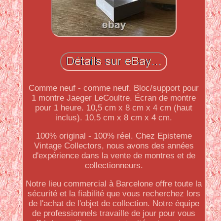
Comme neuf - comme neuf. Bloc/support pour
1 montre Jaeger LeCoultre. Écran de montre
pour 1 heure. 10,5 cm x 8 cm x 4 cm (haut
inclus). 10,5 cm x 8 cm x 4 cm.
100% original - 100% réel. Chez Episteme
Vintage Collectors, nous avons des années
d'expérience dans la vente de montres et de
collectionneurs.
Notre lieu commercial à Barcelone offre toute la
sécurité et la fiabilité que vous recherchez lors
de l'achat de l'objet de collection. Notre équipe
de professionnels travaille de jour pour vous