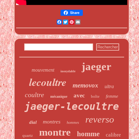
Share
Facebook
Twitter
Pinterest
Email
jaeger
mouvement
inoxydable
lecoultre
memovox
ultra
coultre
avec
femme
boîte
mécanique
jaeger-lecoultre
reverso
montres
dial
hommes
montre
homme
calibre
quartz