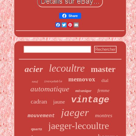
Share
Facebook
Twitter
Pinterest
Email
lecoultre
acier
master
memovox
dial
neuf
inoxydable
automatique
femme
mécanique
vintage
cadran
jaune
jaeger
montres
mouvement
jaeger-lecoultre
quartz