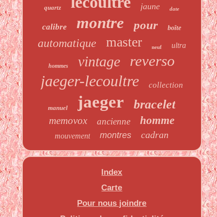
lecoultre
jaune
quartz
date
montre
pour
calibre
boîte
master
automatique
ultra
neuf
reverso
vintage
hommes
jaeger-lecoultre
collection
jaeger
bracelet
manuel
homme
memovox
ancienne
cadran
montres
mouvement
Index
Carte
Pour nous joindre