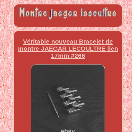
Véritable nouveau Bracelet de
montre JAEGAR LECOULTRE lien
17mm #266