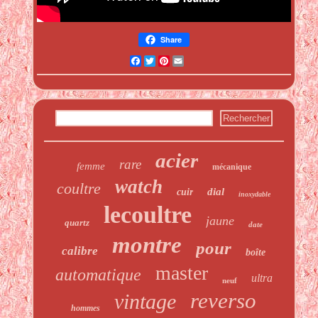
Share
Facebook
Twitter
Pinterest
Email
acier
rare
femme
mécanique
watch
coultre
dial
cuir
inoxydable
lecoultre
jaune
quartz
date
montre
pour
calibre
boîte
master
automatique
ultra
neuf
reverso
vintage
hommes